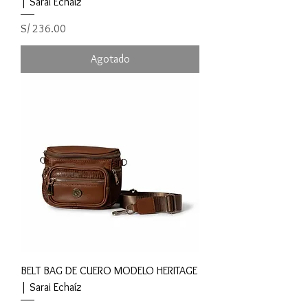
| Sarai Echaíz
Precio
S/ 236.00
Agotado
BELT BAG DE CUERO MODELO HERITAGE
| Sarai Echaíz