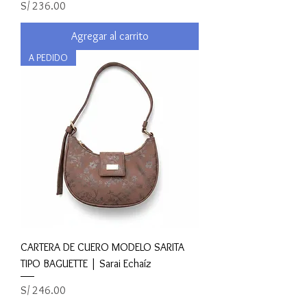
Precio
S/ 236.00
Agregar al carrito
A PEDIDO
CARTERA DE CUERO MODELO SARITA
TIPO BAGUETTE | Sarai Echaíz
Precio
S/ 246.00