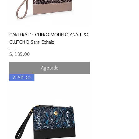
CARTERA DE CUERO MODELO ANA TIPO
CLUTCH D Sarai Echaíz
Precio
S/ 185.00
Agotado
A PEDIDO