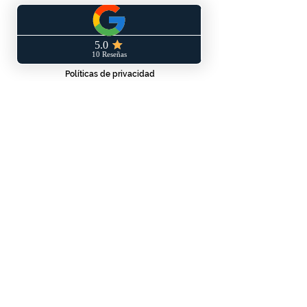
SERVICIO AL CLIENTE
Términos y condiciones
Políticas de privacidad
Políticas de envío y/o devoluciones
Libro de reclamaciones
CONTÁCTANOS
WhatsApp: 953 140 830
vandrala.pe@gmail.com
Blog
Landing page