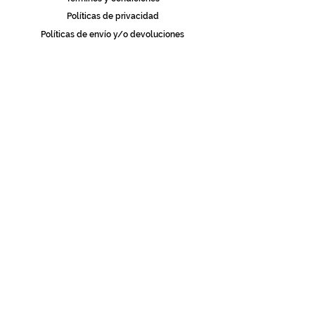
Políticas de privacidad
Políticas de envío y/o devoluciones
Libro de reclamaciones
CONTÁCTANOS
WhatsApp: 953 140 830
vandrala.pe@gmail.com
Blog
Landing page