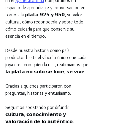
En el 
@sheratonlima
 compartimos un 
espacio de aprendizaje y conversación en 
torno a la 𝗽𝗹𝗮𝘁𝗮 𝟵𝟮𝟱 𝘆 𝟵𝟱𝟬, su valor 
cultural, cómo reconocerla y sobre todo, 
cómo cuidarla para que conserve su 
esencia en el tiempo.
Desde nuestra historia como país 
productor hasta el vínculo único que cada 
joya crea con quien la usa, reafirmamos que 
𝗹𝗮 𝗽𝗹𝗮𝘁𝗮 𝗻𝗼 𝘀𝗼𝗹𝗼 𝘀𝗲 𝗹𝘂𝗰𝗲, 𝘀𝗲 𝘃𝗶𝘃𝗲.
Gracias a quienes participaron con 
preguntas, historias y entusiasmo.
Seguimos apostando por difundir 
𝗰𝘂𝗹𝘁𝘂𝗿𝗮, 𝗰𝗼𝗻𝗼𝗰𝗶𝗺𝗶𝗲𝗻𝘁𝗼 𝘆 
𝘃𝗮𝗹𝗼𝗿𝗮𝗰𝗶𝗼́𝗻 𝗱𝗲 𝗹𝗼 𝗮𝘂𝘁𝗲́𝗻𝘁𝗶𝗰𝗼.