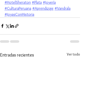
#HotelSheraton
#Plata
#Joyería
#CulturaPeruana
#Aprendizaje
#Vandrala
#JoyasConHistoria
Ver todo
Entradas recientes