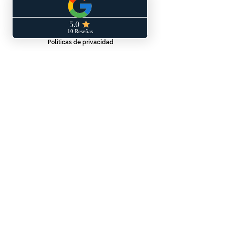
SERVICIO AL CLIENTE
Términos y condiciones
Políticas de privacidad
Políticas de envío y/o devoluciones
Libro de reclamaciones
CONTÁCTANOS
WhatsApp: 953 140 830
vandrala.pe@gmail.com
Blog
Landing page