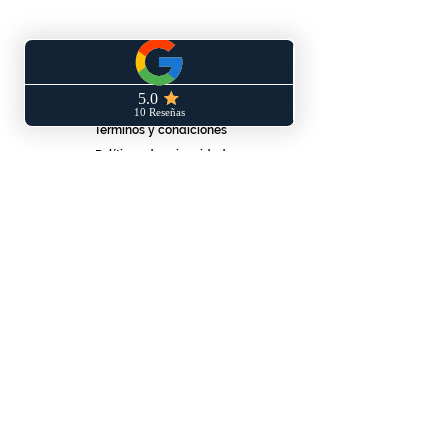
SERVICIO AL CLIENTE
Términos y condiciones
Políticas de privacidad
Políticas de envío y/o devoluciones
Libro de reclamaciones
CONTÁCTANOS
WhatsApp: 953 140 830
vandrala.pe@gmail.com